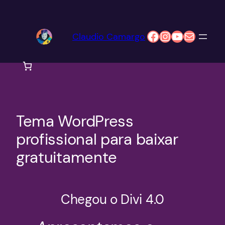
Pular
para
Facebook
Instagram
Youtube
E-mail
Claudio Camargo
o
conteúdo
Tema WordPress
profissional para baixar
gratuitamente
Chegou o Divi 4.0