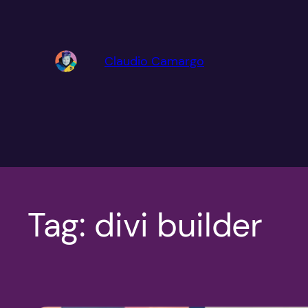
Pular
para
o
Claudio Camargo
conteúdo
Tag:
divi builder