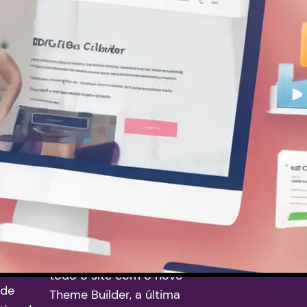
Tema WordPress
profissional para
ação
baixar
o
gratuitamente
eme
Chegou o Divi 4.0
Apresentamos o poderoso
Divi Theme Builder O Divi
a que te
Builder evoluiu; Divi não é
ing
mais apenas um construtor
 Site,
de páginas. Desfrute do
irtual e
controle completo sobre
para
todo o site com o novo
 de
Theme Builder, a última