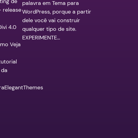
ting de
palavra em Tema para
 – release
WordPress, porque a partir
dele você vai construir
vi 4.0
qualquer tipo de site.
EXPERIMENTE…
demo Veja
utorial
 da
turaElegantThemes