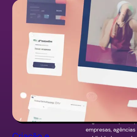
Divi 4.0
revoluciona a
forma de Cri
de Site com 
novo Divi Th
Builder
Poderosa ferrament
ajuda com o market
digital na Criação de
Landing Page, Loja V
Página de Captura 
empresas, agências
Criação e