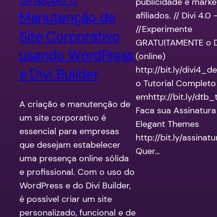
publicidade e marke
Manutenção de
afiliados. // Divi 4.0
//Experimente
Site Corporativo
GRATUITAMENTE o Di
usando WordPress
(online)
http://bit.ly/divi4_
e Divi Builder
o Tutorial Completo
emhttp://bit.ly/dtb_t
A criação e manutenção de
Faca sua Assinatura
um site corporativo é
Elegant Themes
essencial para empresas
http://bit.ly/assina
que desejam estabelecer
Quer…
uma presença online sólida
e profissional. Com o uso do
WordPress e do Divi Builder,
é possível criar um site
personalizado, funcional e de