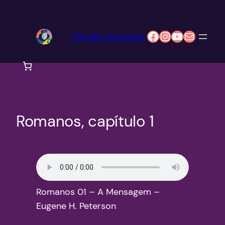
Pular
para
Facebook
Instagram
Youtube
E-mail
Claudio Camargo
o
conteúdo
Romanos, capítulo 1
Romanos 01 – A Mensagem –
Eugene H. Peterson