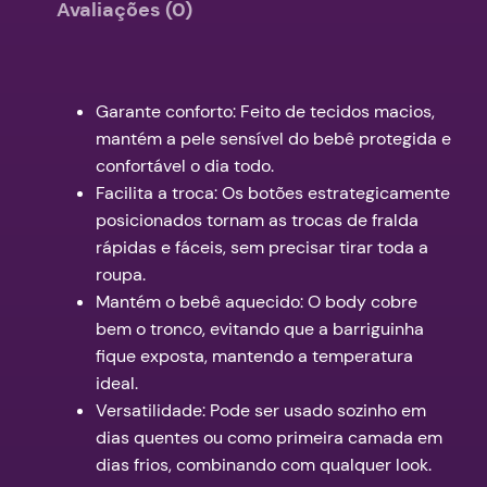
a
1
.
Avaliações (0)
M
8
C
A
,
Garante conforto: Feito de tecidos macios,
z
mantém a pele sensível do bebê protegida e
2
u
confortável o dia todo.
l
Facilita a troca: Os botões estrategicamente
0
B
posicionados tornam as trocas de fralda
.
e
rápidas e fáceis, sem precisar tirar toda a
roupa.
b
Mantém o bebê aquecido: O body cobre
ê
bem o tronco, evitando que a barriguinha
q
fique exposta, mantendo a temperatura
u
ideal.
a
Versatilidade: Pode ser usado sozinho em
n
dias quentes ou como primeira camada em
t
dias frios, combinando com qualquer look.