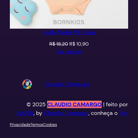
Body Malha MC Rosa
O
O
R$
18,20
R$
10,90
preço
preço
Ver opções
original
atual
era:
é:
R$ 18,20.
R$ 10,90.
Claudio Camargo
© 2025
CLAUDIO CAMARGO
| feito por
AgDSN
, by
Claudio Camargo
, conheça o
Divi
Privacidade
Termos
Cookies