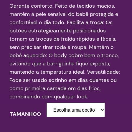
Garante conforto: Feito de tecidos macios,
p
p
mantém a pele sensível do bebê protegida e
r
r
confortável o dia todo. Facilita a troca: Os
botões estrategicamente posicionados
e
e
tornam as trocas de fralda rápidas e fáceis,
ç
ç
sem precisar tirar toda a roupa. Mantém o
bebê aquecido: O body cobre bem o tronco,
o
o
evitando que a barriguinha fique exposta,
o
a
mantendo a temperatura ideal. Versatilidade:
Pode ser usado sozinho em dias quentes ou
r
t
como primeira camada em dias frios,
combinando com qualquer look.
i
u
g
a
TAMANHOO
i
l