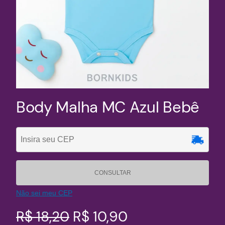
Body Malha MC Azul Bebê
CONSULTAR
Não sei meu CEP
O
O
R$
18,20
R$
10,90