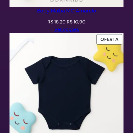
Body Malha MC Amarelo
O
O
R$
18,20
R$
10,90
preço
preço
Ver opções
original
atual
PROD
OFERTA
era:
é:
EM
R$ 18,20.
R$ 10,90.
PROM