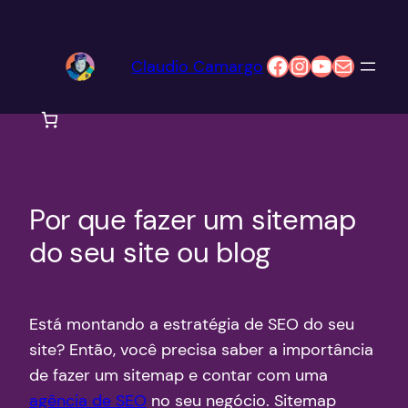
Pular
para
Facebook
Instagram
Youtube
E-mail
Claudio Camargo
o
conteúdo
Por que fazer um sitemap
do seu site ou blog
Está montando a estratégia de SEO do seu
site? Então, você precisa saber a importância
de fazer um sitemap e contar com uma
agência de SEO
no seu negócio. Sitemap