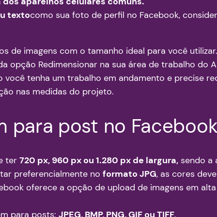
a dos aparelhos celulares comuns.
ou texto
como sua foto de perfil no Facebook, conside
s de imagens com o tamanho ideal para você utiliza
da opção Redimensionar na sua área de trabalho do Ad
aso você tenha um trabalho em andamento e precise r
ção nas medidas do projeto.
 para post no Facebook
e ter
720 px, 960 px ou 1.280 px de largura,
sendo a a
star preferencialmente no
formato JPG
, as cores dev
cebook oferece a opção de upload de imagens em alta r
em para posts:
JPEG, BMP, PNG, GIF ou TIFF
.