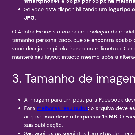
smartphones
e
36 px por 36 px na maiori
Se você está disponibilizando um
logotipo 
JPG
.
O Adobe Express oferece uma seleção de modelo
tamanho personalizado, que se encontra abaixo 
você deseja em pixels, inches ou milímetros. C
manterá seu layout intacto mesmo após a altera
3. Tamanho de imagem
A imagem para um post para Facebook dev
Para
melhores resultados
: o arquivo deve e
arquivo
não deve ultrapassar 15 MB
. O Fa
sua publicação.
São aceitos os seguintes formatos de imag