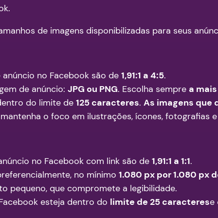
ok.
amanhos de imagens disponibilizadas para seus anúnci
 anúncio no Facebook são de
1,91:1 a 4:5
.
agem de anúncio:
JPG ou PNG
. Escolha sempre
a mais
dentro do limite de
125 caracteres
.
As imagens que 
, mantenha o foco em ilustrações, ícones, fotografias e
anúncio no Facebook com link são de
1,91:1 a 1:1
.
preferencialmente, no mínimo
1.080 px por 1.080 px 
o pequeno, que compromete a legibilidade.
o Facebook esteja dentro do
limite de 25 caracteres
e