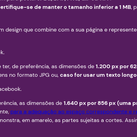
certifique-se de manter o tamanho inferior a 1 MB
, 
m design que combine com a sua página e represente
k.
er, de preferência, as dimensões de
1.200 px por 62
agens no formato JPG ou,
caso for usar um texto longo
acebook.
ferência, as dimensões de
1.640 px por 856 px
(uma pr
nte,
para a adequação ao espaço correspondente e rea
emonstra, em amarelo, as partes sujeitas a cortes. Ass