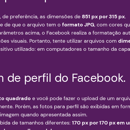
 de preferência, as dimensões de
851 px por 315 px
.
se de que o arquivo tem o
formato JPG
, com cores q
arâmetros acima, o Facebook realiza a formatação a
es visuais. Portanto, tente utilizar arquivos com
dime
ositivo utilizado: em computadores o tamanho da ca
 de perfil do Facebook.
to quadrado
e você pode fazer o upload de um arqui
nte. Porém, as fotos para perfil são exibidas em for
a imagem quando apresentada assim.
xibida de tamanhos diferentes:
170 px por 170 px em