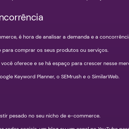
ncorrência
mmerce, é hora de analisar a demanda e a concorrên
te para comprar os seus produtos ou serviços.
ue você oferece e se há espaço para crescer nesse me
oogle Keyword Planner, o SEMrush e o SimilarWeb.
vestir pesado no seu nicho de e-commerce.
s redes sociais, um blog ou um canal no YouTube para 