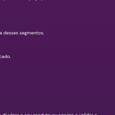
cia desses segmentos.
rcado.
divulgar o seu produto ou serviço e validar a