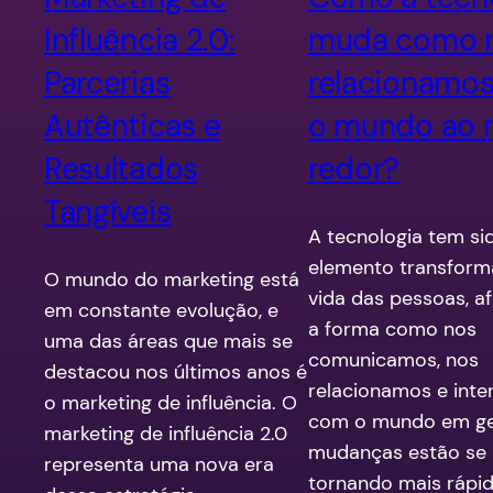
Influência 2.0:
muda como 
Parcerias
relacionamo
Autênticas e
o mundo ao 
Resultados
redor?
Tangíveis
A tecnologia tem s
elemento transform
O mundo do marketing está
vida das pessoas, a
em constante evolução, e
a forma como nos
uma das áreas que mais se
comunicamos, nos
destacou nos últimos anos é
relacionamos e int
o marketing de influência. O
com o mundo em ger
marketing de influência 2.0
mudanças estão se
representa uma nova era
tornando mais rápid