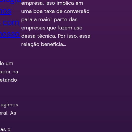
empresa. Isso implica em
nos
uma boa taxa de conversão
para a maior parte das
s com
empresas que fazem uso
nosso
dessa técnica. Por isso, essa
relação beneficia…
ido um
ador na
fetando
eragimos
al. As
as e