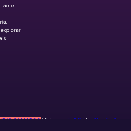
rtante
ia.
 explorar
ais
UDIO CAMARGO
| feito por
AgDSN
, by
Claudio Camar