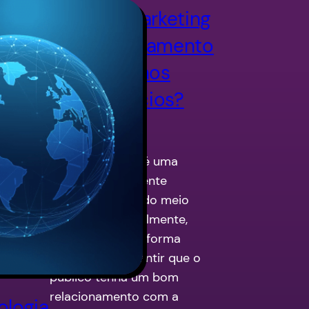
Como o marketing
de relacionamento
influencia nos
seus negócios?
O marketing de
relacionamento é uma
técnica amplamente
utilizada dentro do meio
empresarial atualmente,
sendo essa uma forma
eficiente de garantir que o
público tenha um bom
relacionamento com a
ologia