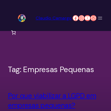
Pular
para
Facebook
Instagram
Youtube
E-mail
Claudio Camargo
o
conteúdo
Tag:
Empresas Pequenas
Por que viabilizar a LGPD em
empresas pequenas?