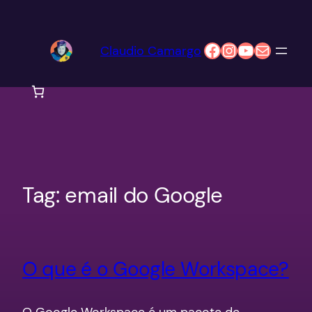
Pular
para
Facebook
Instagram
Youtube
E-mail
Claudio Camargo
o
conteúdo
Tag:
email do Google
O que é o Google Workspace?
O Google Workspace é um pacote de